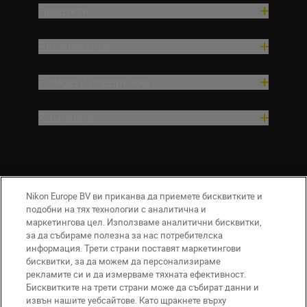
Продукти
Вдъхновение.
Помощ и поддръжка
Компания
Nikon Europe BV ви приканва да приемете бисквитките и
подобни на тях технологии с аналитична и
маркетингова цел. Използваме аналитични бисквитки,
за да събираме полезна за нас потребителска
информация. Трети страни поставят маркетингови
BG
Nikon Sites
бисквитки, за да можем да персонализираме
Връзка с нас
Съобщение за поверителност
рекламите си и да измерваме тяхната ефективност.
Условия за използване
Бисквитките на трети страни може да събират данни и
извън нашите уебсайтове. Като щракнете върху
Съобщение за бисквитки