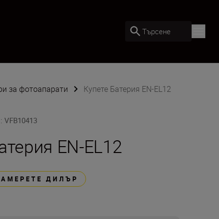
Търсене
ри за фотоапарати
Купете Батерия EN-EL12
U
:
VFB10413
атерия EN-EL12
НАМЕРЕТЕ ДИЛЪР