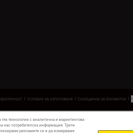
верителност
Условия за използване
Съобщение за бисквитки
а тях технологии с аналитична и маркетингова
за нас потребителска информация. Трети
ализираме рекламите си и да измерваме