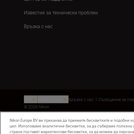
Известия за технически проблем
Връзка с нас
BG
Nikon Sites
Връзка с нас
Съобщение за по
© 2026 Nikon
Nikon Europe BV ви приканва да приемете бисквитките и подобни н
цел. Използваме аналитични бисквитки, за да събираме полезна 
страни поставят маркетингови бисквитки, за да можем да персон