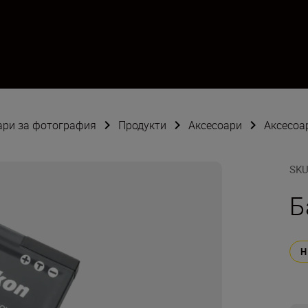
оари за фотография
Продукти
Аксесоари
Аксесоа
SK
Б