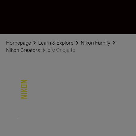
Последвайте Efe Onojaife в социалните мрежи
Homepage
Learn & Explore
Nikon Family
Efe Onojaife
Nikon Creators
.