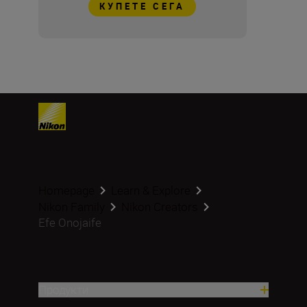
КУПЕТЕ СЕГА
Homepage
Learn & Explore
Nikon Family
Nikon Creators
Efe Onojaife
Продукти