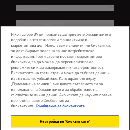
Вдъхновение.
Помощ и поддръжка
Nikon Europe BV ви приканва да приемете бисквитките и
Компания
подобни на тях технологии с аналитична и
маркетингова цел. Използваме аналитични бисквитки,
за да събираме полезна за нас потребителска
информация. Трети страни поставят маркетингови
бисквитки, за да можем да персонализираме
рекламите си и да измерваме тяхната ефективност.
Бисквитките на трети страни може да събират данни и
извън нашите уебсайтове. Като щракнете върху
„Приемане на всички“, вие давате съгласието си за
използване на бисквитките и за обработване на
BG
Nikon Sites
съответните лични данни. Ако искате да научите повече,
прочетете нашето Съобщение за
Връзка с нас
Съобщение за поверителност
бисквитките.
Съобщение за бисквитките
Условия за използване
Съобщение за бисквитки
Настройки на "бисквитките"
Настройки за бисквитките
© 2026 Nikon