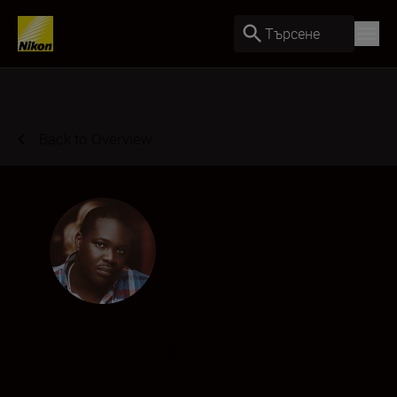
Търсене
Back to Overview
Efe Onojaife
Creator
•
Street & Urban