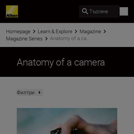
Търсене
Homepage
Learn & Explore
Magazine
Anatomy of a ca...
Magazine Series
Anatomy of a camera
Филтри
The Nikon Z5II