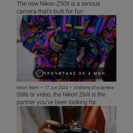
The new Nikon Z50II is a serious
camera that’s built for fun
Stills or video, the Nikon Z6III is the partner you’ve been 
ПРОЧИТАНЕ ЗА 4 МИН.
Nikon Team
•
17 Jun 2024
•
Anatomy of a camera
Stills or video, the Nikon Z6III is the
partner you’ve been looking for
Beauty meets power with new Nikon Z f