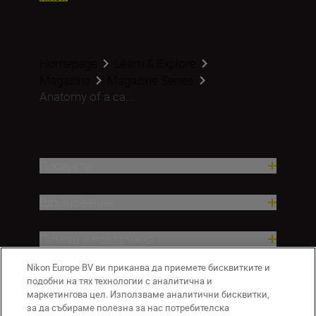
Homepage
Learn & Explore
Magazine
Magazine Series
Anatomy of a ca...
Продукти
Вдъхновение.
Помощ и поддръжка
Nikon Europe BV ви приканва да приемете бисквитките и
Компания
подобни на тях технологии с аналитична и
маркетингова цел. Използваме аналитични бисквитки,
за да събираме полезна за нас потребителска