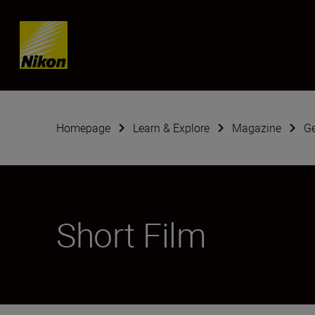
Skip content
Homepage
Learn & Explore
Magazine
G
Short Film