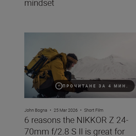
mindset
6 reasons the NIKKOR Z 24-70mm f/2.8 S II is great f
ПРОЧИТАНЕ ЗА 4 МИН.
John Bogna
•
25 Mar 2026
•
Short Film
6 reasons the NIKKOR Z 24-
70mm f/2.8 S II is great for