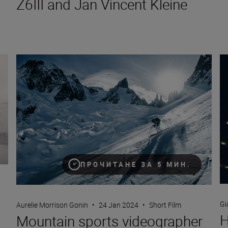
Z6III and Jan Vincent Kleine
or video
Mountain sports videographer Aurelie Gonin on filming in t
Ho
ПРОЧИТАНЕ ЗА 5 МИН.
Gi
Aurelie Morrison Gonin
•
24 Jan 2024
•
Short Film
H
Mountain sports videographer