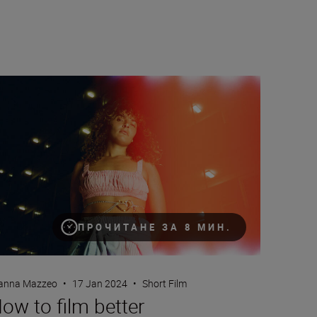
he snow (plus settings)
w to film better documentaries with Gianna Mazzeo
ПРОЧИТАНЕ ЗА 8 МИН.
anna Mazzeo
•
17 Jan 2024
•
Short Film
ow to film better