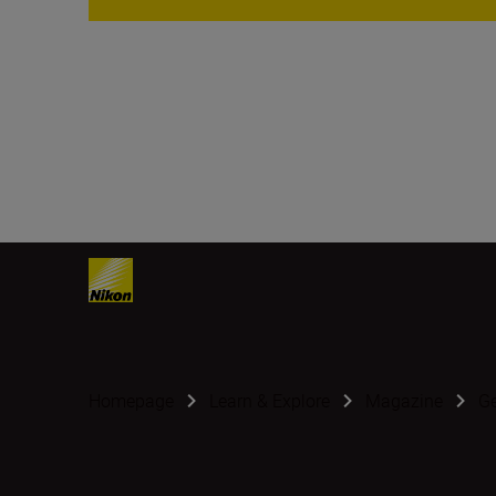
Homepage
Learn & Explore
Magazine
G