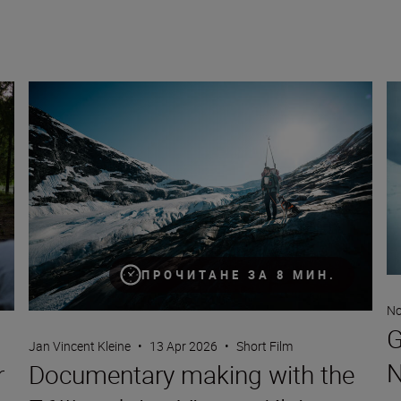
Documentary making with the Z6III and Jan Vincent Kleine
Ge
ПРОЧИТАНЕ ЗА 8 МИН.
No
G
Jan Vincent Kleine
•
13 Apr 2026
•
Short Film
N
r
Documentary making with the