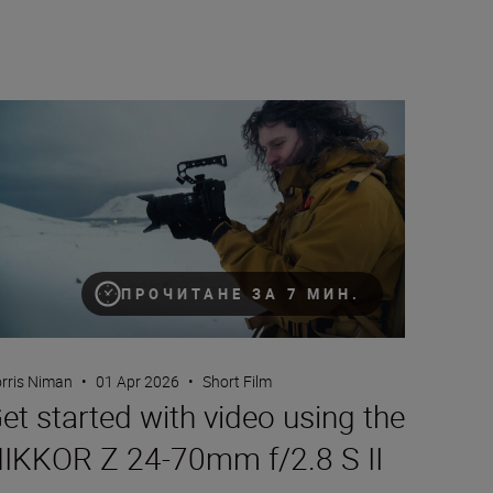
t started with video using the NIKKOR Z 24-70mm f/2.8 S II
ПРОЧИТАНЕ ЗА 7 МИН.
rris Niman
•
01 Apr 2026
•
Short Film
et started with video using the
IKKOR Z 24-70mm f/2.8 S II