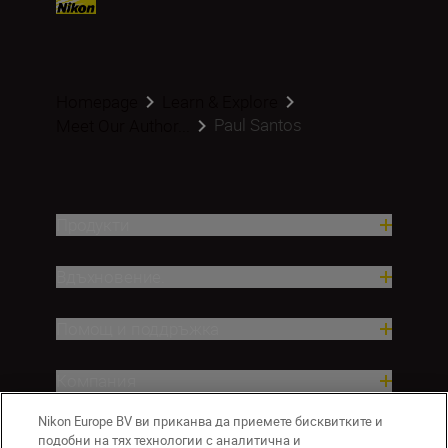
Homepage
Learn & Explore
Paul Santos
Meet Our Author...
Продукти
Вдъхновение.
Помощ и поддръжка
Компания
Nikon Europe BV ви приканва да приемете бисквитките и
подобни на тях технологии с аналитична и