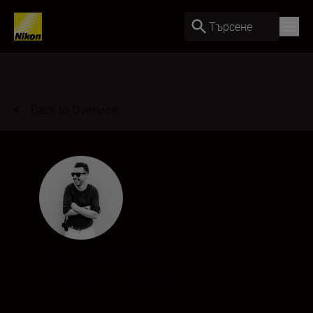
Търсене
Back to Overview
Paul Santos
Photographer
•
Weddings