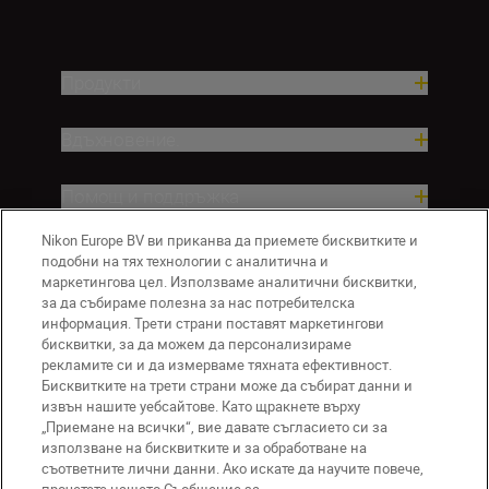
Продукти
Вдъхновение.
Помощ и поддръжка
Nikon Europe BV ви приканва да приемете бисквитките и
Компания
подобни на тях технологии с аналитична и
маркетингова цел. Използваме аналитични бисквитки,
за да събираме полезна за нас потребителска
информация. Трети страни поставят маркетингови
бисквитки, за да можем да персонализираме
рекламите си и да измерваме тяхната ефективност.
Бисквитките на трети страни може да събират данни и
извън нашите уебсайтове. Като щракнете върху
„Приемане на всички“, вие давате съгласието си за
използване на бисквитките и за обработване на
BG
Nikon Sites
съответните лични данни. Ако искате да научите повече,