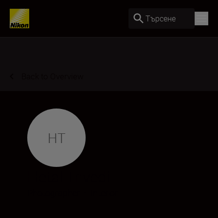
Търсене
Back to Overview
HT
Hetal Trivedi
Photographer
•
Interior