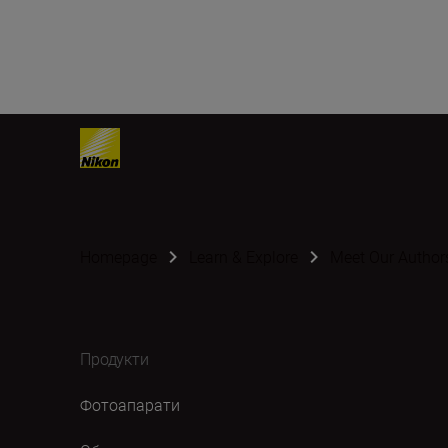
Homepage
Learn & Explore
Meet Our Author
Продукти
Фотоапарати