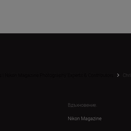
s | Nikon Magazine Photography Experts & Contributors
Chr
Вдъхновение.
Nikon Magazine