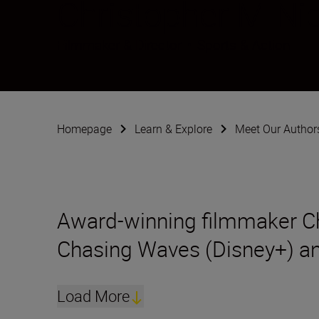
Christopher M Nic
Filmmaker & Director
•
Sports & Action
Homepage
Learn & Explore
Meet Our Author
Award-winning filmmaker Chri
Chasing Waves (Disney+) and
Load More