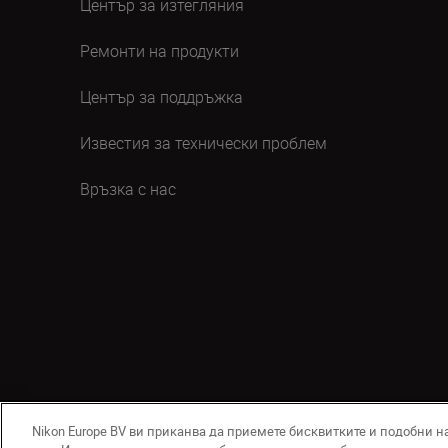
Център за изтегляния
Ремонти на продукти
Център за поддръжка
Известия за технически проблем
Връзка с нас
Nikon Europe BV ви приканва да приемете бисквитките и подобни н
BG
Nikon Sites
Връзка с нас
Съобщение за по