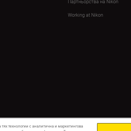
Партньорства на Nikon
Working at Nikon
а тях технологии с аналитична и маркетингова
верителност
Условия за използване
Съобщение за бисквитки