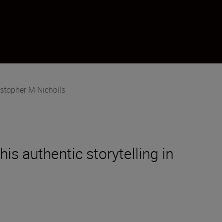
istopher M Nicholls
s authentic storytelling in