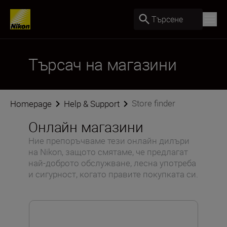
Търсене
Търсач на магазини
Store finder
Homepage
Help & Support
Онлайн магазини
Ние препоръчваме тези онлайн дилъри
на Nikon, защото смятаме, че предлагат
най-доброто обслужване, лесна употреба
и сигурност, когато правите покупката си.