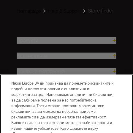
Store finder
Homepage
Help & Support
Продукти
Вдъхновение.
Помощ и поддръжка
Nikon Europe BV ви приканва да приемете бисквитките и
Компания
подобни на тях технологии с аналитична и
маркетингова цел. Използваме аналитични бисквитки,
за да събираме полезна за нас потребителска
информация. Трети страни поставят маркетингови
бисквитки, за да можем да персонализираме
рекламите си и да измерваме тяхната ефективност.
Бисквитките на трети страни може да събират данни и
извън нашите уебсайтове. Като щракнете върху