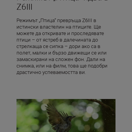
Z6III
Режимът „Птица“ превръща Z6III в
истински властелин на птиците. Ще
можете да откривате и проследявате
птици – от ястреб в далечината до
стрелкаща се сипка – дори ако са в
полет, малки и бързо движещи се или
замаскирани на сложен фон. Дали на
снимка, или на филм, това ще подобри
драстично успеваемостта ви.