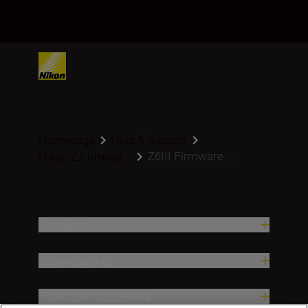
Homepage
Help & Support
Z6III Firmware ...
Nikon Z Firmwar...
Продукти
Вдъхновение.
Помощ и поддръжка