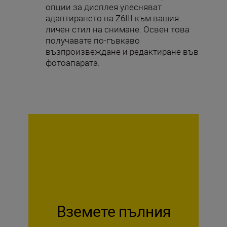
опции за дисплея улесняват
адаптирането на Z6III към вашия
личен стил на снимане. Освен това
получавате по-гъвкаво
възпроизвеждане и редактиране във
фотоапарата.
Вземете пълния