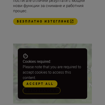
постигате отлични резултати с мощни
нови функции за снимане и работния
процес.
БЕЗПЛАТНО ИЗТЕГЛЯНЕ
Cookies required:
Please note that you are required to
accept cookies to access this
content.
ACCEPT ALL
PREFERENCES