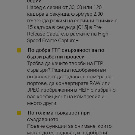
серии
Наред с серии от 30, 60 или 120
кадъра в секунда, фърмуер 2.00
въвежда режим на серийни снимки с
15 кадъра в секунда [C15] в Pre-
Release Capture, в рамките на High-
Speed Frame Capture+.
По-добра FTP свързаност за по-
бързи работни процеси
Трябва да качите творби на FTP
сървъри? Редица подобрения ви
позволяват да задавате номера на
портове, да конвертирате RAW или
JPEG изображения в HEIF с избран от
вас коефициент на компресия и
много други.
По-голяма гъвкавост при
създаването
Повече функции за снимане, които
могат да се задават, и подобрени