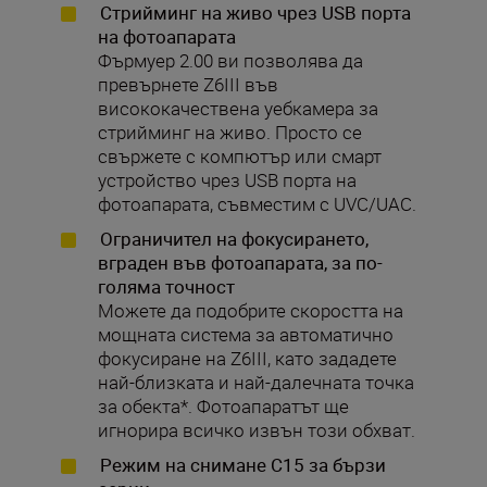
Стрийминг на живо чрез USB порта
на фотоапарата
Фърмуер 2.00 ви позволява да
превърнете Z6III във
висококачествена уебкамера за
стрийминг на живо. Просто се
свържете с компютър или смарт
устройство чрез USB порта на
фотоапарата, съвместим с UVC/UAC.
Oграничител на фокусирането,
вграден във фотоапарата, за по-
голяма точност
Можете да подобрите скоростта на
мощната система за автоматично
фокусиране на Z6III, като зададете
най-близката и най-далечната точка
за обекта*. Фотоапаратът ще
игнорира всичко извън този обхват.
Режим на снимане C15 за бързи