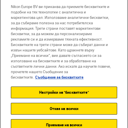
Nikon Europe BV ви приканва да приемете бисквитките и
Компания
подобни на тях технологии с аналитична и
маркетингова цел. Използваме аналитични бисквитки,
за да събираме полезна за нас потребителска
информация. Трети страни поставят маркетингови
бисквитки, за да можем да персонализираме
рекламите си и да измерваме тяхната ефективност.
Бисквитките на трети страни може да събират данни и
извън нашите уебсайтове. Като щракнете върху
„Приемане на всички“, вие давате съгласието си за
използване на бисквитките и за обработване на
BG
Nikon Sites
съответните лични данни. Ако искате да научите повече,
прочетете нашето Съобщение за
Връзка с нас
Съобщение за поверителност
бисквитките.
Съобщение за бисквитките
Условия за използване
Съобщение за бисквитки
Настройки на "бисквитките"
Настройки за бисквитките
© 2026 Nikon
Отказ на всички
Back to top
Приемане на всички