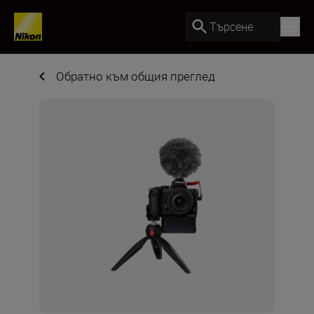
Търсене
Обратно към общия преглед