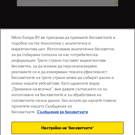
Компания
Nikon Europe BV ви приканва да приемете бисквитките и
подобни на тях технологии с аналитична и
маркетингова цел. Използваме аналитични бисквитки,
за да събираме полезна за нас потребителска
информация. Трети страни поставят маркетингови
BG
Nikon Sites
бисквитки, за да можем да персонализираме
Връзка с нас
Съобщение за поверителност
рекламите си и да измерваме тяхната ефективност.
Условия за използване
Бисквитките на трети страни може да събират данни и
извън нашите уебсайтове. Като щракнете върху
Съобщение за бисквитки
„Приемане на всички“, вие давате съгласието си за
Настройки за бисквитките
използване на бисквитките и за обработване на
© 2026 Nikon
съответните лични данни. Ако искате да научите повече,
прочетете нашето Съобщение за
бисквитките.
Съобщение за бисквитките
Back to top
Настройки на "бисквитките"