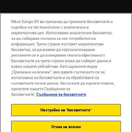
Nikon Europe BV ви приканва да приемете бисквитките и
подобни на тях технологии с аналитична и
маркетингова цел. Използваме аналитични бисквитки,
за да събираме полезна за нас потребителска
информация. Трети страни поставят маркетингови
бисквитки, за да можем да персонализираме
BG
Nikon Sites
рекламите си и да измерваме тяхната ефективност.
Връзка с нас
Съобщение за поверителност
Бисквитките на трети страни може да събират данни и
извън нашите уебсайтове. Като щракнете върху
Условия за използване
„Приемане на всички“, вие давате съгласието си за
Съобщение за бисквитки
използване на бисквитките и за обработване на
Настройки за бисквитките
съответните лични данни. Ако искате да научите повече,
© 2026 Nikon
прочетете нашето Съобщение за
бисквитките.
Съобщение за бисквитките
Настройки на "бисквитките"
Back to top
Отказ на всички