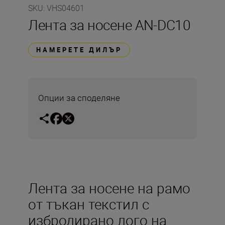
SKU
:
VHS04601
Лента за носене AN-DC10
НАМЕРЕТЕ ДИЛЪР
Опции за споделяне
Лента за носене на рамо
от тъкан текстил с
избродирано лого на