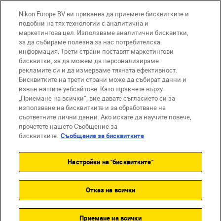
Nikon Europe BV ви приканва да приемете бисквитките и
подобни на тях технологии с аналитична и
маркетингова цел. Използваме аналитични бисквитки,
за да събираме полезна за нас потребителска
информация. Трети страни поставят маркетингови
бисквитки, за да можем да персонализираме
BG
Nikon Sites
рекламите си и да измерваме тяхната ефективност.
Връзка с нас
Съобщение за поверителност
Бисквитките на трети страни може да събират данни и
извън нашите уебсайтове. Като щракнете върху
Условия за използване
„Приемане на всички“, вие давате съгласието си за
Съобщение за бисквитки
използване на бисквитките и за обработване на
Настройки за бисквитките
съответните лични данни. Ако искате да научите повече,
© 2026 Nikon
прочетете нашето Съобщение за
бисквитките.
Съобщение за бисквитките
Настройки на "бисквитките"
Back to top
Отказ на всички
Приемане на всички