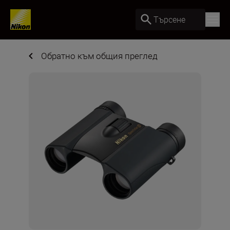
Търсене
Обратно към общия преглед