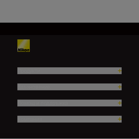
Зареждане на още
Продукти
Вдъхновение.
Помощ и поддръжка
Компания