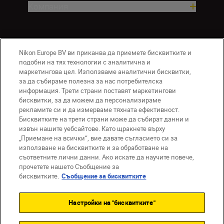
Компания
Nikon Europe BV ви приканва да приемете бисквитките и
подобни на тях технологии с аналитична и
маркетингова цел. Използваме аналитични бисквитки,
за да събираме полезна за нас потребителска
информация. Трети страни поставят маркетингови
бисквитки, за да можем да персонализираме
BG
Nikon Sites
рекламите си и да измерваме тяхната ефективност.
Връзка с нас
Съобщение за поверителност
Бисквитките на трети страни може да събират данни и
извън нашите уебсайтове. Като щракнете върху
Условия за използване
„Приемане на всички“, вие давате съгласието си за
Съобщение за бисквитки
използване на бисквитките и за обработване на
Настройки за бисквитките
съответните лични данни. Ако искате да научите повече,
© 2026 Nikon
прочетете нашето Съобщение за
бисквитките.
Съобщение за бисквитките
Настройки на "бисквитките"
Back to top