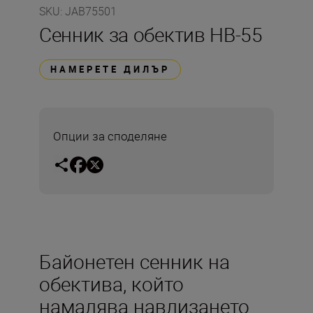
SKU
:
JAB75501
Сенник за обектив HB-55
НАМЕРЕТЕ ДИЛЪР
Опции за споделяне
Байонетен сенник на
обектива, който
намалява навлизането