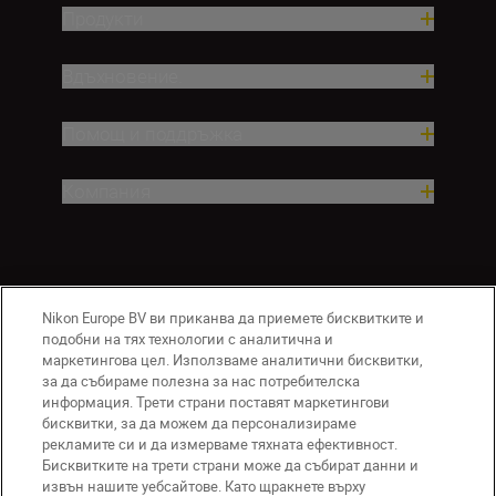
Продукти
Вдъхновение.
Помощ и поддръжка
Компания
Nikon Europe BV ви приканва да приемете бисквитките и
подобни на тях технологии с аналитична и
маркетингова цел. Използваме аналитични бисквитки,
за да събираме полезна за нас потребителска
информация. Трети страни поставят маркетингови
BG
Nikon Sites
бисквитки, за да можем да персонализираме
Връзка с нас
Съобщение за поверителност
рекламите си и да измерваме тяхната ефективност.
Условия за използване
Бисквитките на трети страни може да събират данни и
извън нашите уебсайтове. Като щракнете върху
Съобщение за бисквитки