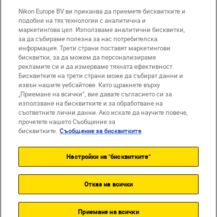
Nikon Europe BV ви приканва да приемете бисквитките и
подобни на тях технологии с аналитична и
маркетингова цел. Използваме аналитични бисквитки,
за да събираме полезна за нас потребителска
информация. Трети страни поставят маркетингови
BG
Nikon Sites
бисквитки, за да можем да персонализираме
Връзка с нас
Съобщение за поверителност
рекламите си и да измерваме тяхната ефективност.
Условия за използване
Бисквитките на трети страни може да събират данни и
извън нашите уебсайтове. Като щракнете върху
Съобщение за бисквитки
„Приемане на всички“, вие давате съгласието си за
Настройки за бисквитките
използване на бисквитките и за обработване на
© 2026 Nikon
съответните лични данни. Ако искате да научите повече,
прочетете нашето Съобщение за
бисквитките.
Съобщение за бисквитките
Back to top
Настройки на "бисквитките"
Отказ на всички
Приемане на всички