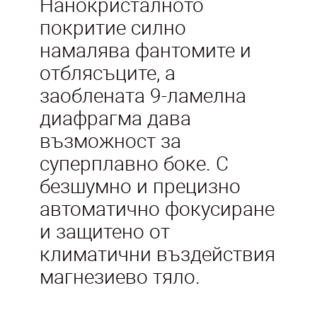
Нанокристалното
покритие силно
намалява фантомите и
отблясъците, а
заоблената 9-ламелна
диафрагма дава
възможност за
суперплавно боке. С
безшумно и прецизно
автоматично фокусиране
и защитено от
климатични въздействия
магнезиево тяло.