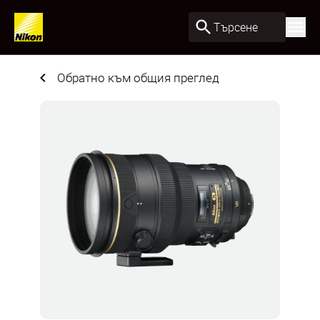
Търсене
Обратно към общия преглед