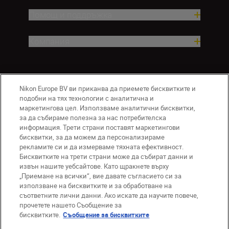
Помощ и поддръжка
Компания
Nikon Europe BV ви приканва да приемете бисквитките и
подобни на тях технологии с аналитична и
маркетингова цел. Използваме аналитични бисквитки,
за да събираме полезна за нас потребителска
информация. Трети страни поставят маркетингови
бисквитки, за да можем да персонализираме
BG
Nikon Sites
рекламите си и да измерваме тяхната ефективност.
Връзка с нас
Съобщение за поверителност
Бисквитките на трети страни може да събират данни и
извън нашите уебсайтове. Като щракнете върху
Условия за използване
„Приемане на всички“, вие давате съгласието си за
Съобщение за бисквитки
използване на бисквитките и за обработване на
Настройки за бисквитките
съответните лични данни. Ако искате да научите повече,
© 2026 Nikon
прочетете нашето Съобщение за
бисквитките.
Съобщение за бисквитките