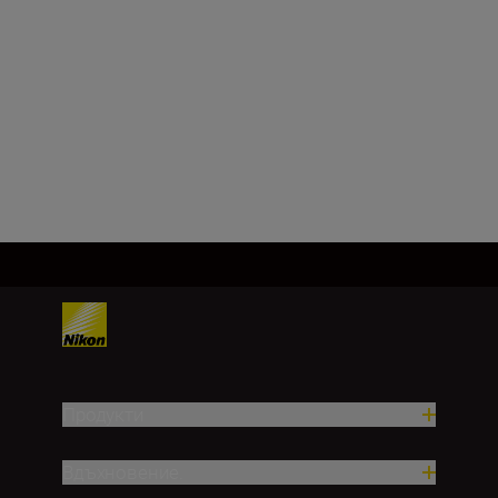
Фокусно разстояние
28 мм
Зареждане на още
Продукти
Вдъхновение.