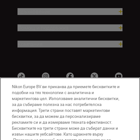
Вдъхновение.
Помощ и поддръжка
Компания
Nikon Europe BV ви приканва да приемете бисквитките и
подобни на тях технологии с аналитична и
маркетингова цел. Използваме аналитични бисквитки,
за да събираме полезна за нас потребителска
BG
Nikon Sites
информация. Трети страни поставят маркетингови
Връзка с нас
Съобщение за поверителност
бисквитки, за да можем да персонализираме
Условия за използване
рекламите си и да измерваме тяхната ефективност.
Бисквитките на трети страни може да събират данни и
Съобщение за бисквитки
извън нашите уебсайтове. Като щракнете върху
Настройки за бисквитките