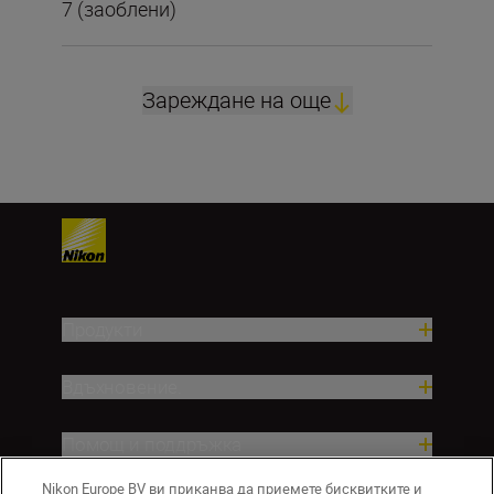
7 (заоблени)
Зареждане на още
Продукти
Вдъхновение.
Помощ и поддръжка
Nikon Europe BV ви приканва да приемете бисквитките и