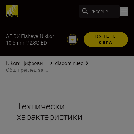
Търсене
AF DX Fisheye-Nikkor
КУПЕТЕ
10.5mm f/2.8G ED
СЕГА
Nikon: Цифрови ...
discontinued
Общ преглед за ...
Технически
характеристики